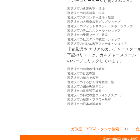
市カテゴリーページが侮ｦされます。
岩見沢市の柔道教室・道場
岩見沢市の剣道教室・道場
岩見沢市のテコンドー道場・教室
岩見沢市の太極拳教室グッズショップ
岩見沢市のフィットネスジム・スポーツクラブ
岩見沢市のテニススクール・ショップ
岩見沢市の乗馬クラブ・教室
岩見沢市の社交ダンス教室・ショップ
岩見沢市のバレエ教室スクール・ショップ
【岩見沢市 エリアのカルチャースクー
下記のリストは、カルチャースクール
のページにリンクしています。
岩見沢市の着物着付け教室
岩見沢市の音楽教室
岩見沢市の編み物教室
岩見沢市のそろばん珠算教室・塾
岩見沢市の囲碁教室サロン
岩見沢市の書道習字教室
岩見沢市の料理教室クッキングスクール
岩見沢市の華道・フラワー教室
岩見沢市の日本舞踊教室
ヨガ教室・YOGAスタジオ検索
ＴＯＰ ｜
免
Copyright(C) since 2007