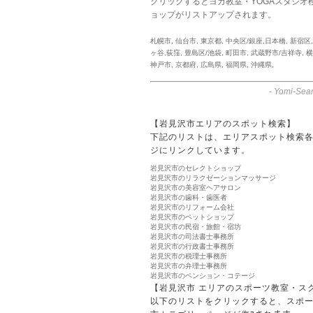
クリックするとヨガ教室・YOGAスタジオ
ョップがリストアップされます。
札幌市
,
仙台市
,
東京都
,
中央区/銀座,日本橋
,
新宿区
ヶ谷,荻窪
,
豊島区/池袋
,
町田市
,
武蔵野市/吉祥寺
,
横
神戸市
,
京都府
,
広島県
,
福岡県
,
沖縄県
,
-
Yomi-Sear
【岩見沢市エリアのスポット検索】
下記のリストは、エリアスポット検索
ジにリンクしています。
岩見沢市のセレクトショップ
岩見沢市のリラクゼーションマッサージ
岩見沢市の美容室ヘアサロン
岩見沢市の歯科・歯医者
岩見沢市のリフォーム会社
岩見沢市のペットショップ
岩見沢市の民宿・旅館・宿坊
岩見沢市の司法書士事務所
岩見沢市の行政書士事務所
岩見沢市の税理士事務所
岩見沢市の弁理士事務所
岩見沢市のペンション・コテージ
【岩見沢市 エリアのスポーツ教室・ス
以下のリストをクリックすると、スポ