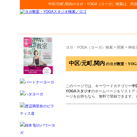
中区/元町,関内
の
ヨガ・YOGA（ヨーガ）検索
は、所
ヨガ・YOGA（ヨーガ）検索
>
関東
>
神奈
中区/元町,関内
のヨガ教室・YOG
このページでは、キーワードカテゴリー
中
YOGAスタジオ
のホームページをリストア
ージをお持ちなら、無料で登録できます。