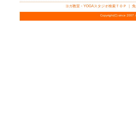
ヨガ教室・YOGAスタジオ検索
ＴＯＰ ｜
免
Copyright(C) since 2007