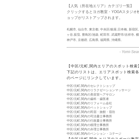
【人気（所在地エリア）カテゴリ一覧】
クリックするとヨガ教室・YOGAスタジオ
ョップがリストアップされます。
札幌市
,
仙台市
,
東京都
,
中央区/銀座,日本橋
,
新宿区
ヶ谷,荻窪
,
豊島区/池袋
,
町田市
,
武蔵野市/吉祥寺
,
横
神戸市
,
京都府
,
広島県
,
福岡県
,
沖縄県
,
-
Yomi-Sear
【中区/元町,関内エリアのスポット検索
下記のリストは、エリアスポット検索各
のページにリンクしています。
中区/元町,関内のセレクトショップ
中区/元町,関内のリラクゼーションマッサージ
中区/元町,関内の美容室ヘアサロン
中区/元町,関内の歯科・歯医者
中区/元町,関内のリフォーム会社
中区/元町,関内のペットショップ
中区/元町,関内の民宿・旅館・宿坊
中区/元町,関内の司法書士事務所
中区/元町,関内の行政書士事務所
中区/元町,関内の税理士事務所
中区/元町,関内の弁理士事務所
中区/元町,関内のペンション・コテージ
【中区/元町,関内 エリアのスポーツ教