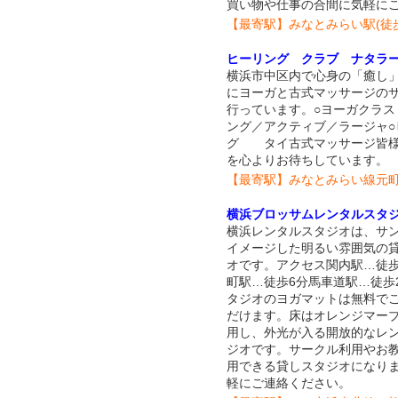
買い物や仕事の合間に気軽に
【最寄駅】みなとみらい駅(徒歩
ヒーリング クラブ ナタラ
横浜市中区内で心身の「癒し
にヨーガと古式マッサージの
行っています。○ヨーガクラス
ング／アクティブ／ラージャ○
グ タイ古式マッサージ皆様
を心よりお待ちしています。
【最寄駅】みなとみらい線元
横浜ブロッサムレンタルスタ
横浜レンタルスタジオは、サ
イメージした明るい雰囲気の
オです。アクセス関内駅…徒歩
町駅…徒歩6分馬車道駅…徒歩
タジオのヨガマットは無料で
だけます。床はオレンジマー
用し、外光が入る開放的なレ
ジオです。サークル利用やお
用できる貸しスタジオになり
軽にご連絡ください。