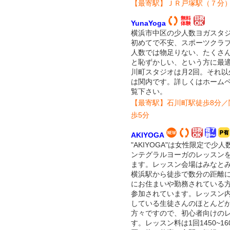
【最寄駅】ＪＲ戸塚駅（７分
YunaYoga
横浜市中区の少人数ヨガスタ
初めてで不安、スポーツクラ
人数では物足りない、たくさ
と恥ずかしい、という方に最
川町スタジオは月2回。それ以
は関内です。詳しくはホーム
覧下さい。
【最寄駅】石川町駅徒歩8分／
歩5分
AKIYOGA
"AKIYOGA"は女性限定で少
ンテグラルヨーガのレッスン
ます。レッスン会場はみなと
横浜駅から徒歩で数分の距離
にお住まいや勤務されている
参加されています。レッスン
している生徒さんのほとんど
方々ですので、初心者向けの
す。レッスン料は1回1450~