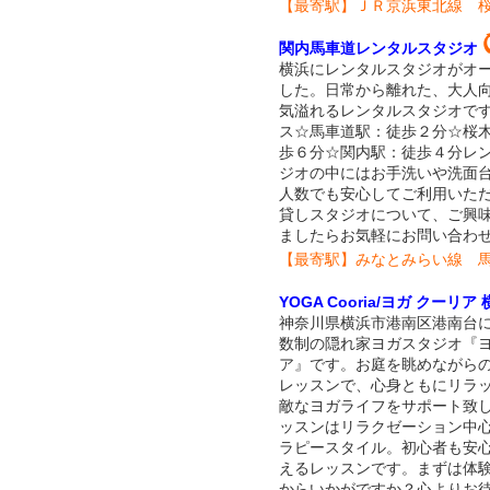
【最寄駅】ＪＲ京浜東北線 桜
関内馬車道レンタルスタジオ
横浜にレンタルスタジオがオ
した。日常から離れた、大人
気溢れるレンタルスタジオで
ス☆馬車道駅：徒歩２分☆桜
歩６分☆関内駅：徒歩４分レ
ジオの中にはお手洗いや洗面台
人数でも安心してご利用いた
貸しスタジオについて、ご興
ましたらお気軽にお問い合わ
【最寄駅】みなとみらい線 馬
YOGA Cooria/ヨガ クーリ
神奈川県横浜市港南区港南台
数制の隠れ家ヨガスタジオ『
ア』です。お庭を眺めながら
レッスンで、心身ともにリラ
敵なヨガライフをサポート致
ッスンはリラクゼーション中
ラピースタイル。初心者も安
えるレッスンです。まずは体
からいかがですか？心よりお