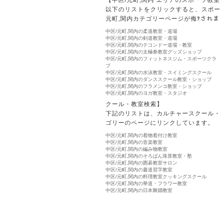
以下のリストをクリックすると、スポー
元町,関内カテゴリーページが侮ｦされ
中区/元町,関内の柔道教室・道場
中区/元町,関内の剣道教室・道場
中区/元町,関内のテコンドー道場・教室
中区/元町,関内の太極拳教室グッズショップ
中区/元町,関内のフィットネスジム・スポーツクラ
ブ
中区/元町,関内の水泳教室・スイミングスクール
中区/元町,関内のダンススクール教室・ショップ
中区/元町,関内のフラメンコ教室・ショップ
中区/元町,関内のヨガ教室・スタジオ
クール・教室検索】
下記のリストは、カルチャースクール・
ゴリーのページにリンクしています。
中区/元町,関内の着物着付け教室
中区/元町,関内の音楽教室
中区/元町,関内の編み物教室
中区/元町,関内のそろばん珠算教室・塾
中区/元町,関内の囲碁教室サロン
中区/元町,関内の書道習字教室
中区/元町,関内の料理教室クッキングスクール
中区/元町,関内の華道・フラワー教室
中区/元町,関内の日本舞踊教室