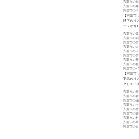
宍粟市の税
宍粟市の弁
宍粟市のペ
【宍粟市
以下のリ
ージが侮
宍粟市の柔
宍粟市の剣
宍粟市のテ
宍粟市の太
宍粟市のフ
宍粟市のテ
宍粟市の乗
宍粟市の社
宍粟市のバ
【宍粟市
下記のリ
クしてい
宍粟市の着
宍粟市の音
宍粟市の編
宍粟市のそ
宍粟市の囲
宍粟市の書
宍粟市の料
宍粟市の華
宍粟市の日