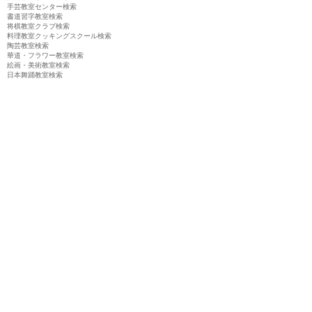
手芸教室センター検索
書道習字教室検索
将棋教室クラブ検索
料理教室クッキングスクール検索
陶芸教室検索
華道・フラワー教室検索
絵画・美術教室検索
日本舞踊教室検索