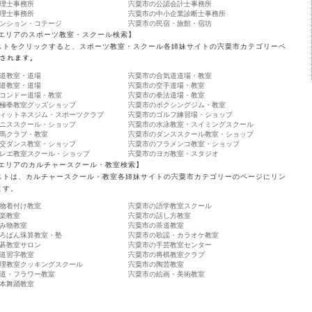
理士事務所
宍粟市の公認会計士事務所
理士事務所
宍粟市の中小企業診断士事務所
ンション・コテージ
宍粟市の民宿・旅館・宿坊
 エリアのスポーツ教室・スクール検索】
ストをクリックすると、スポーツ教室・スクール各姉妹サイトの宍粟市カテゴリーペ
ｦされます。
道教室・道場
宍粟市の合気道道場・教室
道教室・道場
宍粟市の空手道場・教室
コンドー道場・教室
宍粟市の拳法道場・教室
極拳教室グッズショップ
宍粟市のボクシングジム・教室
ィットネスジム・スポーツクラブ
宍粟市のゴルフ練習場・ショップ
ニススクール・ショップ
宍粟市の水泳教室・スイミングスクール
馬クラブ・教室
宍粟市のダンススクール教室・ショップ
交ダンス教室・ショップ
宍粟市のフラメンコ教室・ショップ
レエ教室スクール・ショップ
宍粟市のヨガ教室・スタジオ
 エリアのカルチャースクール・教室検索】
ストは、カルチャースクール・教室各姉妹サイトの宍粟市カテゴリーのページにリン
ます。
物着付け教室
宍粟市の語学教室スクール
楽教室
宍粟市の話し方教室
み物教室
宍粟市の茶道教室
ろばん珠算教室・塾
宍粟市の歌謡・カラオケ教室
碁教室サロン
宍粟市の手芸教室センター
道習字教室
宍粟市の将棋教室クラブ
理教室クッキングスクール
宍粟市の陶芸教室
道・フラワー教室
宍粟市の絵画・美術教室
本舞踊教室