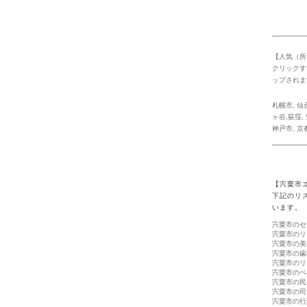
【人気（所
クリックす
ップされま
札幌市
,
仙
ヶ谷,荻窪
,
神戸市
,
京
【宍粟市
下記のリ
います。
宍粟市のセ
宍粟市のリ
宍粟市の美
宍粟市の歯
宍粟市のリ
宍粟市のペ
宍粟市の民
宍粟市の司
宍粟市の行