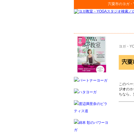
宍粟市
の
ヨガ・
ヨガ・Y
宍粟
このペー
ジオ
のホ
ちなら、