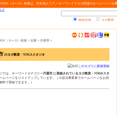
YOGA（ヨーガ）検索
は、所在地エリア／キーワードでヨガ関連のホームページを
Web全体
ヨガ教室・
OGA（ヨーガ）検索
>
近畿
>
兵庫県
>
市
のヨガ教室・YOGAスタジオ
このカゴリに新規登録
ジでは、キーワードカテゴリー
宍粟市 に登録されているヨガ教室・YOGAスタ
ームページをリストアップしています。（※該当事業者でホームページをお持
無料で登録できます。）