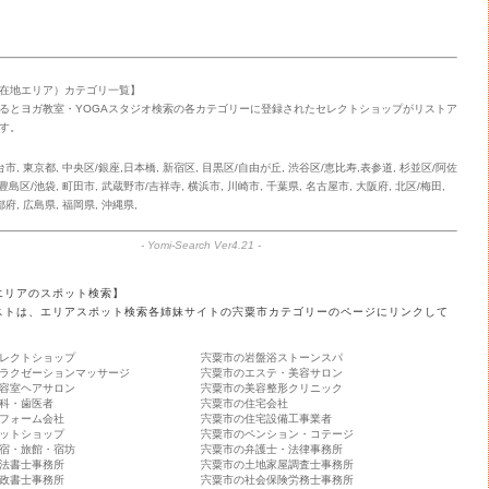
在地エリア）カテゴリ一覧】
るとヨガ教室・YOGAスタジオ検索の各カテゴリーに登録されたセレクトショップがリストア
す。
台市
,
東京都
,
中央区/銀座,日本橋
,
新宿区
,
目黒区/自由が丘
,
渋谷区/恵比寿,表参道
,
杉並区/阿佐
豊島区/池袋
,
町田市
,
武蔵野市/吉祥寺
,
横浜市
,
川崎市
,
千葉県
,
名古屋市
,
大阪府
,
北区/梅田
,
都府
,
広島県
,
福岡県
,
沖縄県
,
-
Yomi-Search Ver4.21
-
エリアのスポット検索】
ストは、エリアスポット検索各姉妹サイトの宍粟市カテゴリーのページにリンクして
レクトショップ
宍粟市の岩盤浴ストーンスパ
ラクゼーションマッサージ
宍粟市のエステ・美容サロン
容室ヘアサロン
宍粟市の美容整形クリニック
科・歯医者
宍粟市の住宅会社
フォーム会社
宍粟市の住宅設備工事業者
ットショップ
宍粟市のペンション・コテージ
宿・旅館・宿坊
宍粟市の弁護士・法律事務所
法書士事務所
宍粟市の土地家屋調査士事務所
政書士事務所
宍粟市の社会保険労務士事務所