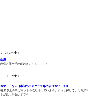
 - 1 ( 1 件中 )
空山庵
兵庫県宍粟市千種町西河内１５８２－１７
 - 1 ( 1 件中 )
ヨガマットなら日本初のヨガグッズ専門店ヨガワークス
30種類以上のヨガマットを取り揃えています。きっと探していたヨガマ
ットが見つかるはずです！