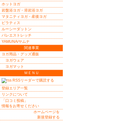
ホットヨガ
岩盤浴ヨガ・溶岩浴ヨガ
マタニティヨガ・産後ヨガ
ピラティス
ルーシーダットン
バレエストレッチ
YAMUNA/ヤムナ
関連事業
ヨガ用品・グッズ通販
ヨガウェア
ヨガマット
ＭＥＮＵ
RSSリーダーで購読する
登録エリア一覧
リンクについて
「口コミ投稿」
情報をお寄せください
ホームページを
新規登録する