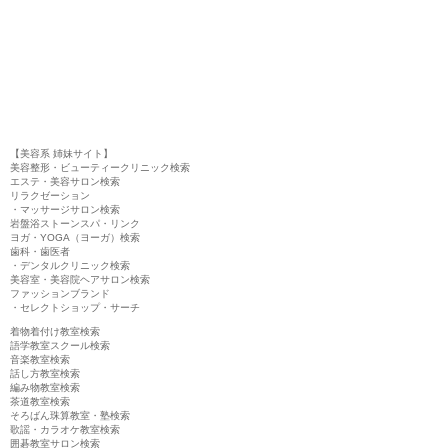
【美容系 姉妹サイト】
美容整形・ビューティークリニック検索
エステ・美容サロン検索
リラクゼーション
・マッサージサロン検索
岩盤浴ストーンスパ・リンク
ヨガ・YOGA（ヨーガ）検索
歯科・歯医者
・デンタルクリニック検索
美容室・美容院ヘアサロン検索
ファッションブランド
・セレクトショップ・サーチ
着物着付け教室検索
語学教室スクール検索
音楽教室検索
話し方教室検索
編み物教室検索
茶道教室検索
そろばん珠算教室・塾検索
歌謡・カラオケ教室検索
囲碁教室サロン検索