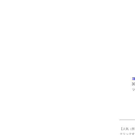
【人気（所
クリックす