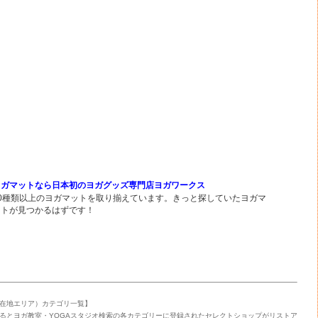
ヨガマットなら日本初のヨガグッズ専門店ヨガワークス
30種類以上のヨガマットを取り揃えています。きっと探していたヨガマ
ットが見つかるはずです！
在地エリア）カテゴリ一覧】
るとヨガ教室・YOGAスタジオ検索の各カテゴリーに登録されたセレクトショップがリストア