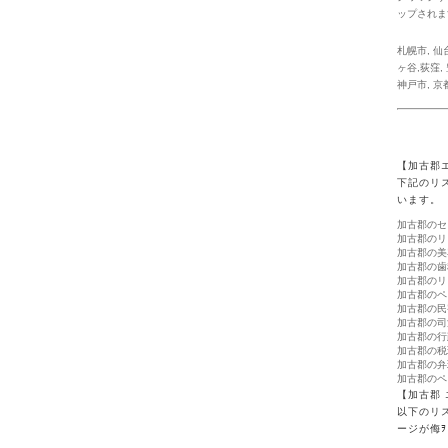
ップされま
札幌市
,
仙
ヶ谷,荻窪
,
神戸市
,
京
【加古郡
下記のリ
います。
加古郡のセ
加古郡のリ
加古郡の美
加古郡の歯
加古郡のリ
加古郡のペ
加古郡の民
加古郡の司
加古郡の行
加古郡の税
加古郡の弁
加古郡のペ
【加古郡
以下のリ
ージが侮