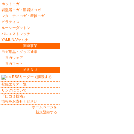
ホットヨガ
岩盤浴ヨガ・溶岩浴ヨガ
マタニティヨガ・産後ヨガ
ピラティス
ルーシーダットン
バレエストレッチ
YAMUNA/ヤムナ
関連事業
ヨガ用品・グッズ通販
ヨガウェア
ヨガマット
ＭＥＮＵ
RSSリーダーで購読する
登録エリア一覧
リンクについて
「口コミ投稿」
情報をお寄せください
ホームページを
新規登録する