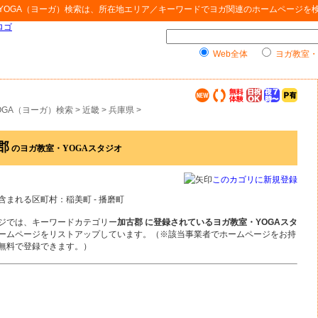
YOGA（ヨーガ）検索
は、所在地エリア／キーワードでヨガ関連のホームページを
Web全体
ヨガ教室・
OGA（ヨーガ）検索
>
近畿
>
兵庫県
>
郡
のヨガ教室・YOGAスタジオ
このカゴリに新規登録
含まれる区町村：稲美町 - 播磨町
ジでは、キーワードカテゴリー
加古郡 に登録されているヨガ教室・YOGAスタ
ームページをリストアップしています。（※該当事業者でホームページをお持
無料で登録できます。）