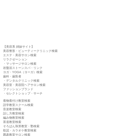
【美容系 姉妹サイト】
美容整形・ビューティークリニック検索
エステ・美容サロン検索
リラクゼーション
・マッサージサロン検索
岩盤浴ストーンスパ・リンク
ヨガ・YOGA（ヨーガ）検索
歯科・歯医者
・デンタルクリニック検索
美容室・美容院ヘアサロン検索
ファッションブランド
・セレクトショップ・サーチ
着物着付け教室検索
語学教室スクール検索
音楽教室検索
話し方教室検索
編み物教室検索
茶道教室検索
そろばん珠算教室・塾検索
歌謡・カラオケ教室検索
囲碁教室サロン検索