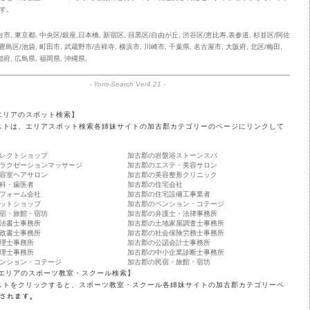
す。
台市
,
東京都
,
中央区/銀座,日本橋
,
新宿区
,
目黒区/自由が丘
,
渋谷区/恵比寿,表参道
,
杉並区/阿佐
豊島区/池袋
,
町田市
,
武蔵野市/吉祥寺
,
横浜市
,
川崎市
,
千葉県
,
名古屋市
,
大阪府
,
北区/梅田
,
都府
,
広島県
,
福岡県
,
沖縄県
,
-
Yomi-Search Ver4.21
-
エリアのスポット検索】
ストは、エリアスポット検索各姉妹サイトの加古郡カテゴリーのページにリンクして
レクトショップ
加古郡の岩盤浴ストーンスパ
ラクゼーションマッサージ
加古郡のエステ・美容サロン
容室ヘアサロン
加古郡の美容整形クリニック
科・歯医者
加古郡の住宅会社
フォーム会社
加古郡の住宅設備工事業者
ットショップ
加古郡のペンション・コテージ
宿・旅館・宿坊
加古郡の弁護士・法律事務所
法書士事務所
加古郡の土地家屋調査士事務所
政書士事務所
加古郡の社会保険労務士事務所
理士事務所
加古郡の公認会計士事務所
理士事務所
加古郡の中小企業診断士事務所
ンション・コテージ
加古郡の民宿・旅館・宿坊
 エリアのスポーツ教室・スクール検索】
ストをクリックすると、スポーツ教室・スクール各姉妹サイトの加古郡カテゴリーペ
ｦされます。