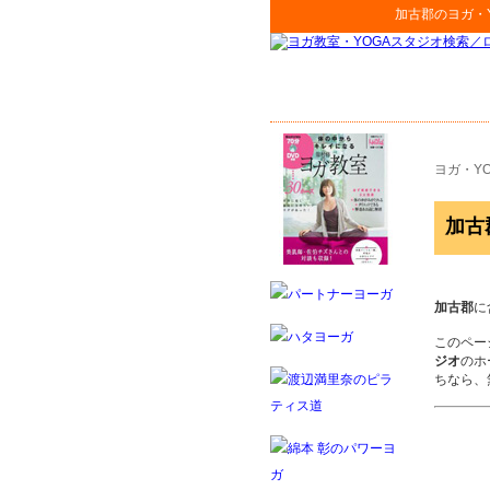
加古郡
の
ヨガ・
ヨガ・Y
加古
加古郡
に
このペー
ジオ
のホ
ちなら、